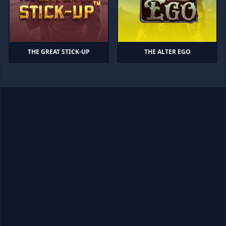
THE GREAT STICK-UP
THE ALTER EGO