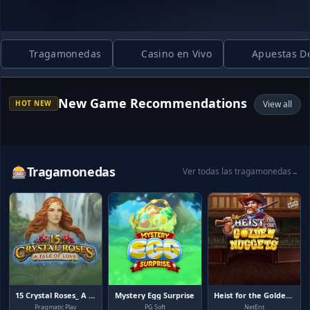
Tragamonedas
Casino en Vivo
Apuestas De
New Game Recommendations
HOT NEW
PREMIUM SLOT
PREMIUM SLOT
View all
Mustang Trail
Jewel Box
NEW
NEW
🎰
Tragamonedas
Ver todas las tragamonedas
→
15 Crystal Roses_ A Tale of Love
Mystery Egg Surprise
Heist for the Golden Nuggets
Pragmatic Play
PG Soft
NetEnt