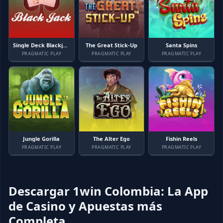
Single Deck Blackjack MH
The Great Stick-Up
Santa Spins
PRAGMATIC PLAY
PRAGMATIC PLAY
PRAGMATIC PLAY
Jungle Gorilla
The Alter Ego
Fishin Reels
PRAGMATIC PLAY
PRAGMATIC PLAY
PRAGMATIC PLAY
Descargar 1win Colombia: La App
de Casino y Apuestas más
Completa