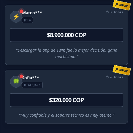
JACKPOT
Mateo***
🕒 5 horas
⚡
JETX
$8.900.000 COP
“Descargar la app de 1win fue la mejor decisión, gane
muchísimo.”
JACKPOT
Sofía***
🕒 8 horas
🍀
BLACKJACK
$320.000 COP
“Muy confiable y el soporte técnico es muy atento.”