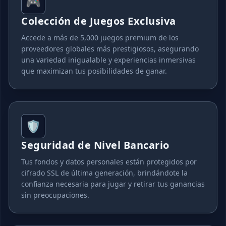
🎮
Colección de Juegos Exclusiva
Accede a más de 5,000 juegos premium de los
proveedores globales más prestigiosos, asegurando
una variedad inigualable y experiencias inmersivas
que maximizan tus posibilidades de ganar.
🛡️
Seguridad de Nivel Bancario
Tus fondos y datos personales están protegidos por
cifrado SSL de última generación, brindándote la
confianza necesaria para jugar y retirar tus ganancias
sin preocupaciones.