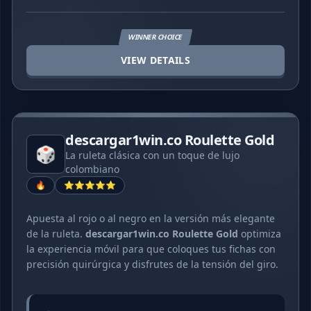
WINNER CHOICE
VIEW DETAILS
descargar1win.co Roulette Gold
🎲
La ruleta clásica con un toque de lujo
colombiano
🔥
⭐⭐⭐⭐⭐
Apuesta al rojo o al negro en la versión más elegante
de la ruleta.
descargar1win.co Roulette Gold
optimiza
la experiencia móvil para que coloques tus fichas con
precisión quirúrgica y disfrutes de la tensión del giro.