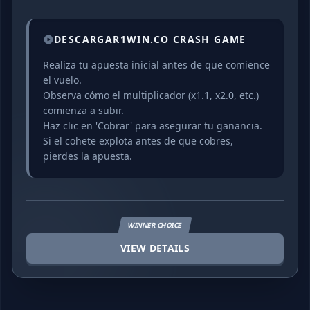
DESCARGAR1WIN.CO CRASH GAME
Realiza tu apuesta inicial antes de que comience
el vuelo.
Observa cómo el multiplicador (x1.1, x2.0, etc.)
comienza a subir.
Haz clic en 'Cobrar' para asegurar tu ganancia.
Si el cohete explota antes de que cobres,
pierdes la apuesta.
WINNER CHOICE
VIEW DETAILS