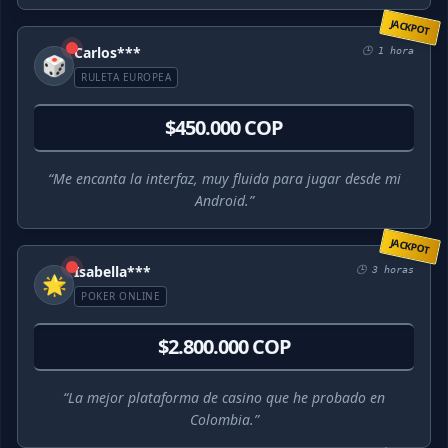
JACKPOT
Carlos***
🕒 1 hora
🎲
RULETA EUROPEA
$450.000 COP
“Me encanta la interfaz, muy fluida para jugar desde mi
Android.”
JACKPOT
Isabella***
🕒 3 horas
🌟
POKER ONLINE
$2.800.000 COP
“La mejor plataforma de casino que he probado en
Colombia.”