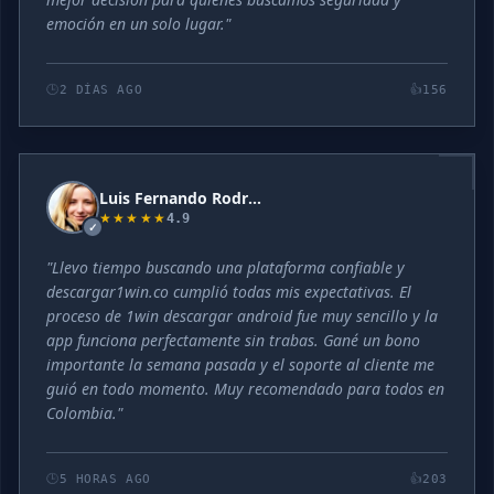
emoción en un solo lugar."
🕒
2 DÍAS AGO
👍
156
Luis Fernando Rodríguez Mejía
★★★★★
4.9
✓
"Llevo tiempo buscando una plataforma confiable y
descargar1win.co cumplió todas mis expectativas. El
proceso de 1win descargar android fue muy sencillo y la
app funciona perfectamente sin trabas. Gané un bono
importante la semana pasada y el soporte al cliente me
guió en todo momento. Muy recomendado para todos en
Colombia."
🕒
5 HORAS AGO
👍
203