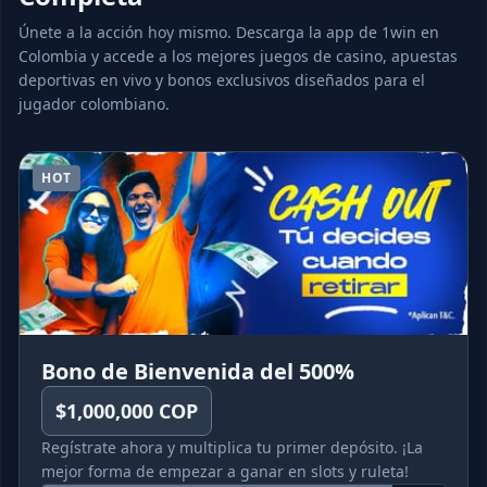
Únete a la acción hoy mismo. Descarga la app de 1win en
Colombia y accede a los mejores juegos de casino, apuestas
deportivas en vivo y bonos exclusivos diseñados para el
jugador colombiano.
HOT
Bono de Bienvenida del 500%
$1,000,000 COP
Regístrate ahora y multiplica tu primer depósito. ¡La
mejor forma de empezar a ganar en slots y ruleta!