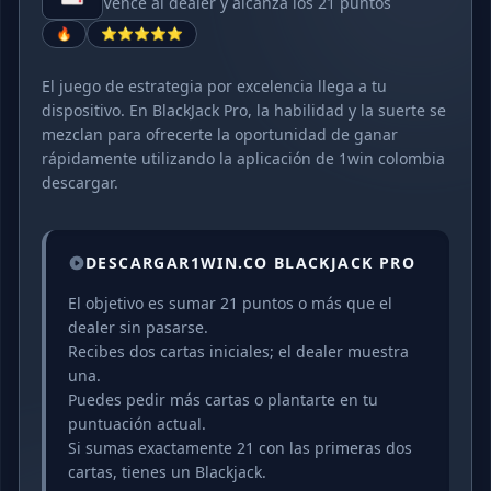
Vence al dealer y alcanza los 21 puntos
🔥
⭐⭐⭐⭐⭐
El juego de estrategia por excelencia llega a tu
dispositivo. En BlackJack Pro, la habilidad y la suerte se
mezclan para ofrecerte la oportunidad de ganar
rápidamente utilizando la aplicación de 1win colombia
descargar.
DESCARGAR1WIN.CO BLACKJACK PRO
El objetivo es sumar 21 puntos o más que el
dealer sin pasarse.
Recibes dos cartas iniciales; el dealer muestra
una.
Puedes pedir más cartas o plantarte en tu
puntuación actual.
Si sumas exactamente 21 con las primeras dos
cartas, tienes un Blackjack.