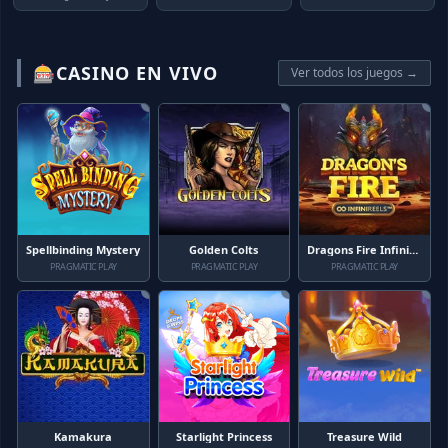
🎰
CASINO EN VIVO
Ver todos los juegos →
Spellbinding Mystery
Golden Colts
Dragons Fire InfiniReels
PRAGMATIC PLAY
PRAGMATIC PLAY
PRAGMATIC PLAY
Kamakura
Starlight Princess
Treasure Wild