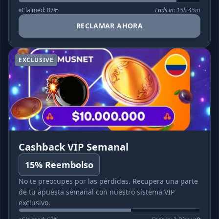
Claimed: 87%
Ends in: 15h 45m
RECLAMAR AHORA
EXCLUSIVE
Cashback VIP Semanal
15% Reembolso
No te preocupes por las pérdidas. Recupera una parte
de tu apuesta semanal con nuestro sistema VIP
exclusivo.