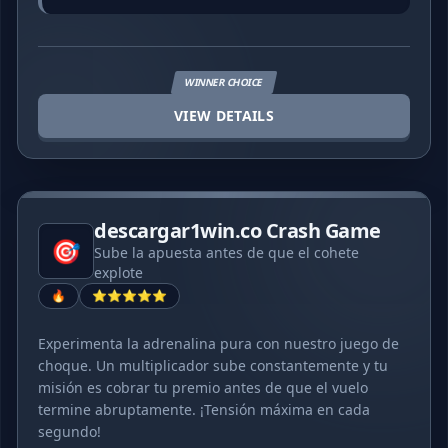
WINNER CHOICE
VIEW DETAILS
descargar1win.co Crash Game
🎯
Sube la apuesta antes de que el cohete
explote
🔥
⭐⭐⭐⭐⭐
Experimenta la adrenalina pura con nuestro juego de
choque. Un multiplicador sube constantemente y tu
misión es cobrar tu premio antes de que el vuelo
termine abruptamente. ¡Tensión máxima en cada
segundo!