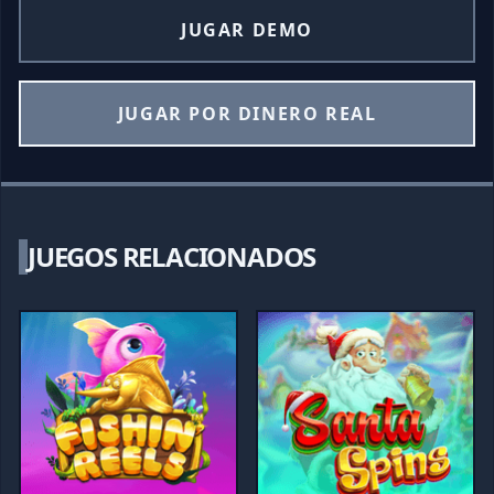
JUGAR DEMO
JUGAR POR DINERO REAL
JUEGOS RELACIONADOS