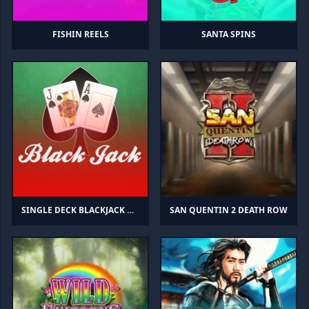
FISHIN REELS
SANTA SPINS
SINGLE DECK BLACKJACK MH
SAN QUENTIN 2 DEATH ROW