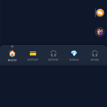
🏠
💳
🎧
💎
🎧
SUPPORT
DEPOSIT
BONOS
AYUDA
INICIO
✕
Select Language
🇨🇴
✓
Colombia
THE PAYING PIANO CLUB EN