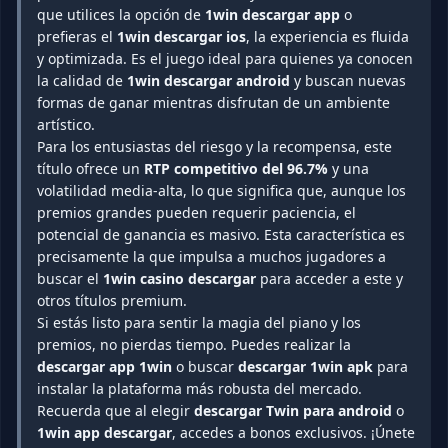
que utilices la opción de
1win descargar app
o
prefieras el
1win descargar ios
, la experiencia es fluida
y optimizada. Es el juego ideal para quienes ya conocen
la calidad de
1win descargar android
y buscan nuevas
formas de ganar mientras disfrutan de un ambiente
artístico.
Para los entusiastas del riesgo y la recompensa, este
título ofrece un
RTP competitivo del 96.7%
y una
volatilidad media-alta, lo que significa que, aunque los
premios grandes pueden requerir paciencia, el
potencial de ganancia es masivo. Esta característica es
precisamente la que impulsa a muchos jugadores a
buscar el
1win casino descargar
para acceder a este y
otros títulos premium.
Si estás listo para sentir la magia del piano y los
premios, no pierdas tiempo. Puedes realizar la
descargar app 1win
o buscar
descargar 1win apk
para
instalar la plataforma más robusta del mercado.
Recuerda que al elegir
descargar Twin para android
o
1win app descargar
, accedes a bonos exclusivos. ¡Únete