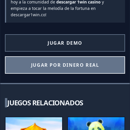
hoy a la comunidad de
descargar 1win casino
y
empieza a tocar la melodía de la fortuna en
descargar1win.co!
JUGAR DEMO
JUGAR POR DINERO REAL
JUEGOS RELACIONADOS