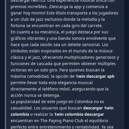
descargar1win.co. Una experiencia musical única con
premios increíbles. ¡Descarga la app y comienza a
ganar hoy mismo! Este título transporta a los jugadores
a un club de jazz exclusivo donde la melodía y la
fortuna se encuentran en cada giro del carrete.
En cuanto a su mecánica, el juego destaca por sus
gráficos vibrantes y una banda sonora envolvente que
hace que cada sesión sea un deleite sensorial. Los
símbolos están inspirados en el mundo de la música
clásica y el jazz, ofreciendo multiplicadores generosos y
funciones de cascada que permiten obtener múltiples
victorias en un solo giro. Para quienes buscan la
máxima comodidad, la opción de
1win descargar apk
permite llevar toda esta elegancia musical
directamente al teléfono móvil, asegurando que la
acción nunca se detenga.
La popularidad de este juego en Colombia no es
casualidad. Los usuarios que buscan
descargar 1win
colombia
o realizar la
1win colombia descargar
encuentran en The Paying Piano Club el equilibrio
perfecto entre entretenimiento y rentabilidad. Ya sea