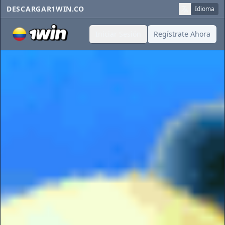
DESCARGAR1WIN.CO
Idioma
Iniciar Sesión
Regístrate Ahora