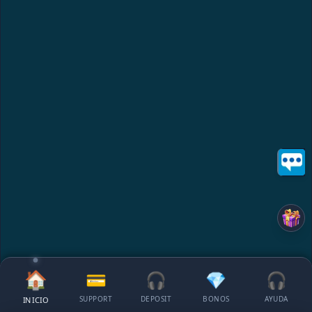
🏠
💳
🎧
💎
🎧
SUPPORT
DEPOSIT
BONOS
AYUDA
INICIO