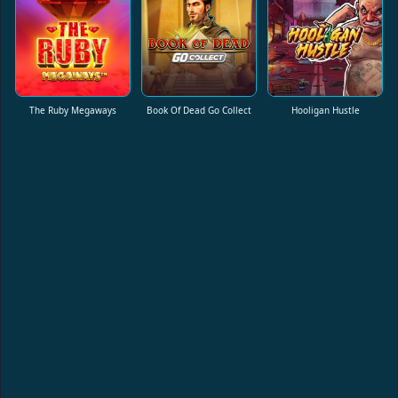
The Ruby Megaways
Book Of Dead Go Collect
Hooligan Hustle