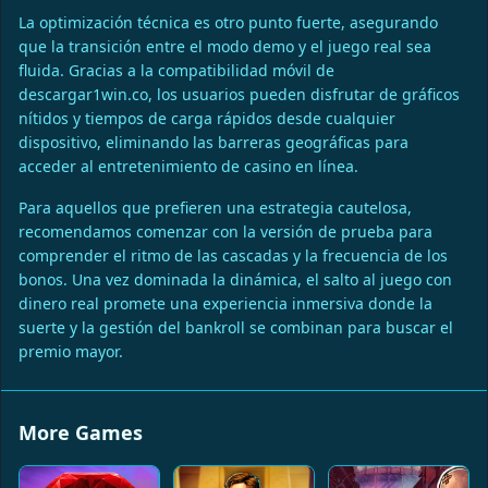
La optimización técnica es otro punto fuerte, asegurando
que la transición entre el modo demo y el juego real sea
fluida. Gracias a la compatibilidad móvil de
descargar1win.co, los usuarios pueden disfrutar de gráficos
nítidos y tiempos de carga rápidos desde cualquier
dispositivo, eliminando las barreras geográficas para
acceder al entretenimiento de casino en línea.
Para aquellos que prefieren una estrategia cautelosa,
recomendamos comenzar con la versión de prueba para
comprender el ritmo de las cascadas y la frecuencia de los
bonos. Una vez dominada la dinámica, el salto al juego con
dinero real promete una experiencia inmersiva donde la
suerte y la gestión del bankroll se combinan para buscar el
premio mayor.
More Games