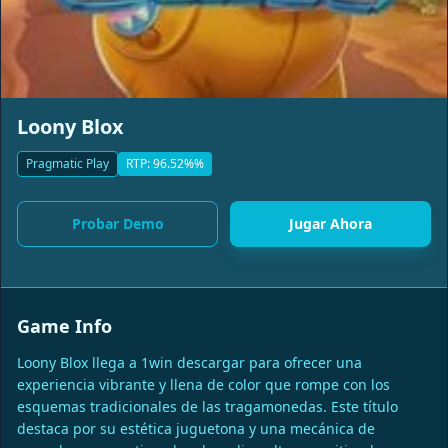
Loony Blox
Pragmatic Play
RTP: 96.52%%
Probar Demo
Jugar Ahora
Game Info
Loony Blox llega a 1win descargar para ofrecer una
experiencia vibrante y llena de color que rompe con los
esquemas tradicionales de las tragamonedas. Este título
destaca por su estética juguetona y una mecánica de