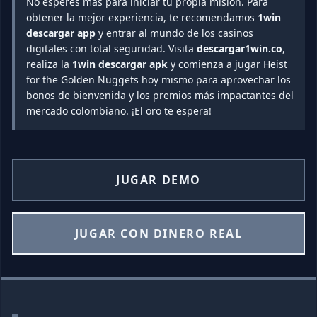
No esperes más para iniciar tu propia misión. Para
obtener la mejor experiencia, te recomendamos
1win
descargar app
y entrar al mundo de los casinos
digitales con total seguridad. Visita
descargar1win.co
,
realiza la
1win descargar apk
y comienza a jugar Heist
for the Golden Nuggets hoy mismo para aprovechar los
bonos de bienvenida y los premios más impactantes del
mercado colombiano. ¡El oro te espera!
JUGAR DEMO
JUGAR CON DINERO REAL