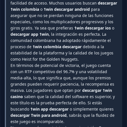
facilidad de acceso. Muchos usuarios buscan
descargar
1win colombia
o
1win descargar android
para
asegurar que no se pierdan ninguna de las funciones
especiales, como los multiplicadores progresivos y los
giros gratis. Ya sea que prefieras
1win descargar ios
o
descargar app 1win
, la integración es perfecta. La
comunidad colombiana ha adoptado rápidamente el
proceso de
1win colombia descargar
debido a la
estabilidad de la plataforma y la calidad de los juegos
como Heist for the Golden Nuggets.
En términos de potencial de victoria, el juego cuenta
con un RTP competitivo del 96.7% y una volatilidad
media-alta, lo que significa que, aunque los premios
grandes pueden requerir paciencia, la recompensa es
masiva. Los jugadores que optan por
descargar 1win
casino
saben que la calidad del software es superior, y
este título es la prueba perfecta de ello. Si estás
buscando
1win app descargar
o simplemente quieres
descargar Twin para android
, sabrás que la fluidez de
este juego es incomparable.