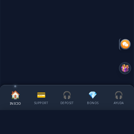
🏠
💳
🎧
💎
🎧
SUPPORT
DEPOSIT
BONOS
AYUDA
INICIO
✕
Select Language