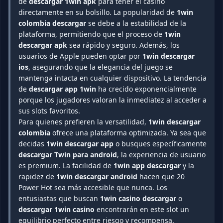
de
descargar 1win apk
para tener el casino
directamente en su bolsillo. La popularidad de
1win
colombia descargar
se debe a la estabilidad de la
plataforma, permitiendo que el proceso de
1win
descargar apk
sea rápido y seguro. Además, los
usuarios de Apple pueden optar por
1win descargar
ios
, asegurando que la elegancia del juego se
mantenga intacta en cualquier dispositivo. La tendencia
de
descargar app 1win
ha crecido exponencialmente
porque los jugadores valoran la inmediatez al acceder a
sus slots favoritos.
Para quienes prefieren la versatilidad,
1win descargar
colombia
ofrece una plataforma optimizada. Ya sea que
decidas
1win descargar app
o busques específicamente
descargar Twin para android
, la experiencia de usuario
es premium. La facilidad de
1win app descargar
y la
rapidez de
1win descargar android
hacen que 20
Power Hot sea más accesible que nunca. Los
entusiastas que buscan
1win casino descargar
o
descargar 1win casino
encontrarán en este slot un
equilibrio perfecto entre riesgo y recompensa.