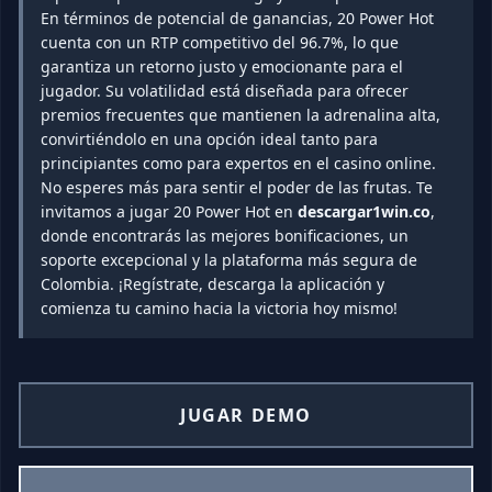
En términos de potencial de ganancias, 20 Power Hot
cuenta con un RTP competitivo del 96.7%, lo que
garantiza un retorno justo y emocionante para el
jugador. Su volatilidad está diseñada para ofrecer
premios frecuentes que mantienen la adrenalina alta,
convirtiéndolo en una opción ideal tanto para
principiantes como para expertos en el casino online.
No esperes más para sentir el poder de las frutas. Te
invitamos a jugar 20 Power Hot en
descargar1win.co
,
donde encontrarás las mejores bonificaciones, un
soporte excepcional y la plataforma más segura de
Colombia. ¡Regístrate, descarga la aplicación y
comienza tu camino hacia la victoria hoy mismo!
JUGAR DEMO