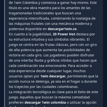
de 1win Colombia y comienza a ganar hoy mismo. Este
título es una obra maestra para los amantes de las
tragamonedas tradicionales que buscan una
experiencia intensificada, combinando la nostalgia de
las máquinas frutales con una mecánica moderna y
poderosa disponible en
descargar1win.co
.
En cuanto a la jugabilidad,
20 Power Hot
destaca por
su estructura intuitiva y sus símbolos vibrantes. El
juego se centra en las frutas clásicas, pero con un giro
de alta potencia que aumenta las posibilidades de
victoria en cada giro. Los jugadores pueden disfrutar
de una interfaz fluida y gráficos nítidos que hacen que
cada combinación sea emocionante. Para acceder a
esta experiencia desde cualquier lugar, muchos
usuarios optan por
1win descargar
, permitiendo que la
acción nunca se detenga, ya sea en el hogar o durante
los trayectos por las ciudades colombianas.
La integración tecnológica es clave para el éxito de este
juego. Aquellos que buscan la máxima comodidad
prefieren
descargar 1win colombia
o utilizar la opción