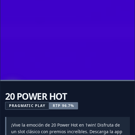
▶
20 POWER HOT
PRAGMATIC PLAY
RTP 96.7%
¡Vive la emoción de 20 Power Hot en 1win! Disfruta de
un slot clásico con premios increíbles. Descarga la app